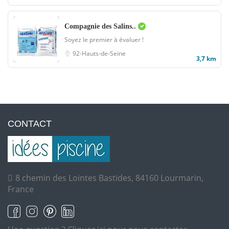
Compagnie des Salins..
Soyez le premier à évaluer !
92-Hauts-de-Seine
3,7 km
CONTACT
8 chemin des Lointes Bastides, 84160 Lourmarin,
France