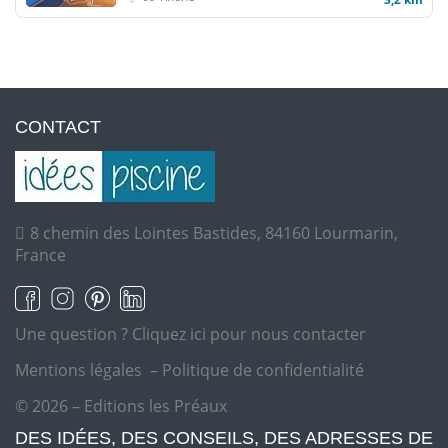
CONTACT
8 chemin des Lointes Bastides, 84160 Lourmarin,
France
Une question ?
Cliquez ici pour nous contacter
Mentions légales
–
Politique de confidentialité
© 2026 – Editions les Préaux
DES IDÉES, DES CONSEILS, DES ADRESSES DE