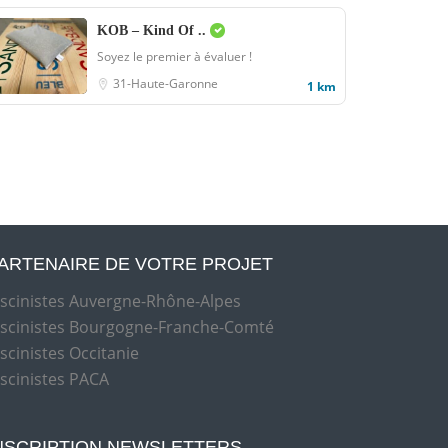
KOB – Kind Of ..
Soyez le premier à évaluer !
31-Haute-Garonne
1 km
ARTENAIRE DE VOTRE PROJET
iscinistes Auvergne-Rhône-Alpes
iscinistes Bourgogne-Franche-Comté
iscinistes Occitanie
iscinistes PACA
NSCRIPTION NEWSLETTERS