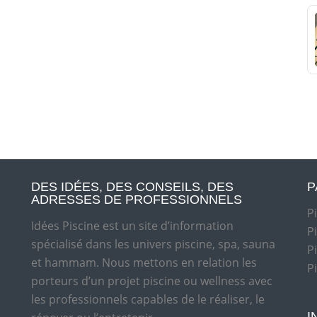
DES IDÉES, DES CONSEILS, DES
P
ADRESSES DE PROFESSIONNELS
P
Idées Piscine est un site d’information
P
spécialisé dans les univers piscine, spa, sauna
P
et hammam. Nous mettons en relation les
P
porteurs d’un projet piscine ou wellness avec
les professionnels capables de le réaliser, le
I