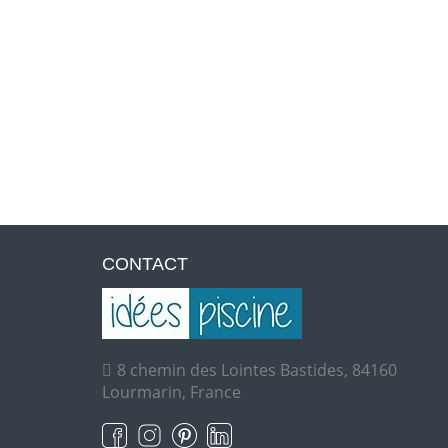
CONTACT
8 chemin des Lointes Bastides, 84160
Lourmarin, France