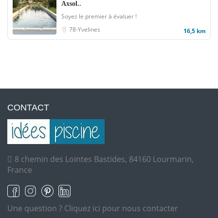
Axsol..
Soyez le premier à évaluer !
78-Yvelines
16,5 km
CONTACT
8 chemin des Lointes Bastides, 84160 Lourmarin,
France
Une question ?
Cliquez ici pour nous contacter