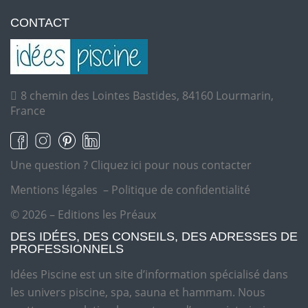
CONTACT
8 chemin des Lointes Bastides, 84160 Lourmarin,
France
Une question ?
Cliquez ici pour nous contacter
Mentions légales
–
Politique de confidentialité
© 2026 – Editions les Préaux
DES IDÉES, DES CONSEILS, DES ADRESSES DE
PROFESSIONNELS
Idées Piscine est un site d’information spécialisé dans
les univers piscine, spa, sauna et hammam. Nous