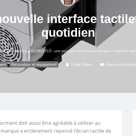
velle interface tactile 
quotidien
eil
Actualités
KLEREO FLŌ : une nouvelle interface tactile pour simplifier vot
,
ent
Rénovation et équipement
Celia Piareo
Aucun commenta
mant doit aussi être agréable à utiliser au
a marque a entièrement repensé l’écran tactile de