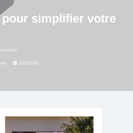
pour simplifier votre
re quotidien
ire
21/01/2026