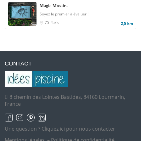
Magic Mosaic..
Soyez le premier à évaluer !
75-Paris
2,5 km
CONTACT
8 chemin des Lointes Bastides, 84160 Lourmarin,
France
Une question ?
Cliquez ici pour nous contacter
Mentions légales
–
Politique de confidentialité