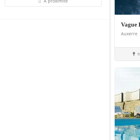
À proximité
Vague 
Auxerre
I
Piscin
Fermé ac
Sauvegarder