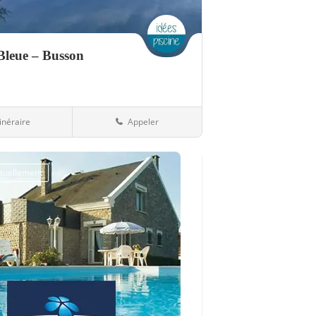
Bleue – Busson
tinéraire
Appeler
es
89-Yonne
tuellement