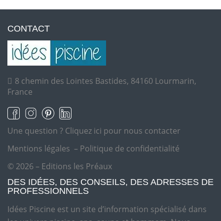
CONTACT
8 chemin des Lointes Bastides, 84160 Lourmarin,
France
Une question ?
Cliquez ici pour nous contacter
Mentions légales
–
Politique de confidentialité
© 2026 – Editions les Préaux
DES IDÉES, DES CONSEILS, DES ADRESSES DE
PROFESSIONNELS
Idées Piscine est un site d’information spécialisé dans