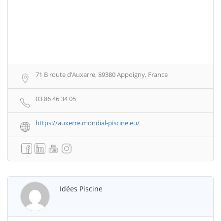
71 B route d’Auxerre, 89380 Appoigny, France
03 86 46 34 05
https://auxerre.mondial-piscine.eu/
Idées Piscine