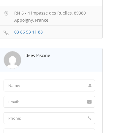
RN 6 - 4 impasse des Ruelles, 89380
Appoigny, France
03 86 53 11 88
Idées Piscine