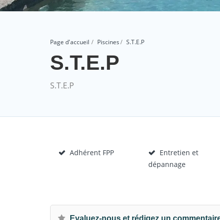
Page d'accueil
Piscines
S.T.E.P
S.T.E.P
S.T.E.P
Adhérent FPP
Entretien et
dépannage
Evaluez-nous et rédigez un commentair