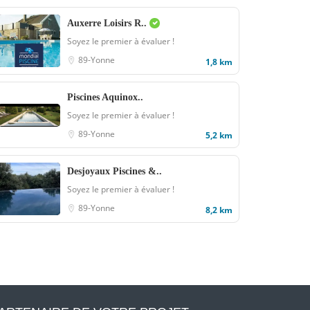
Auxerre Loisirs R..
Soyez le premier à évaluer !
89-Yonne
1,8 km
Piscines Aquinox..
Soyez le premier à évaluer !
89-Yonne
5,2 km
Desjoyaux Piscines &..
Soyez le premier à évaluer !
89-Yonne
8,2 km