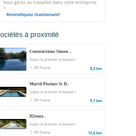
Vous gérez ou travaillez dans cette entreprise
?
Revendiquez maintenant!
ociétés à proximité
Constructions Simon ..
Soyez le premier à évaluer !
89-Yonne
0,2 km
Marvil Piscines St D..
Soyez le premier à évaluer !
89-Yonne
9,1 km
H2eaux..
Soyez le premier à évaluer !
89-Yonne
12,6 km