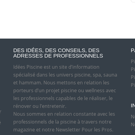
DES IDÉES, DES CONSEILS, DES
P
ADRESSES DE PROFESSIONNELS
P
Idées Piscine est un site d’information
P
spécialisé dans les univers piscine, spa, sauna
P
et hammam. Nous mettons en relation les
P
porteurs d’un projet piscine ou wellness avec
les professionnels capables de le réaliser, le
I
rénover ou l’entretenir.
r
Nous sommes en relation constante avec les
N
professionnels de la piscine à travers notre
é
N
magazine et notre Newsletter Pour les Pros.