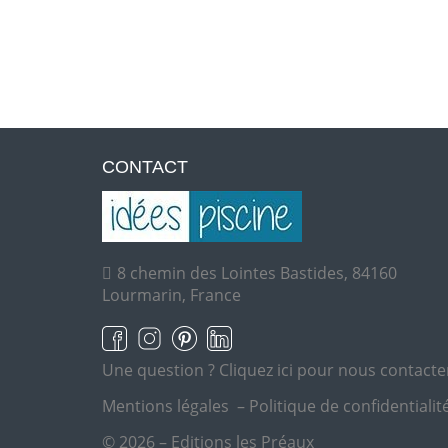
CONTACT
8 chemin des Lointes Bastides, 84160
Lourmarin, France
Une question ?
Cliquez ici pour nous contacte
Mentions légales
–
Politique de confidentialit
© 2026 – Editions les Préaux