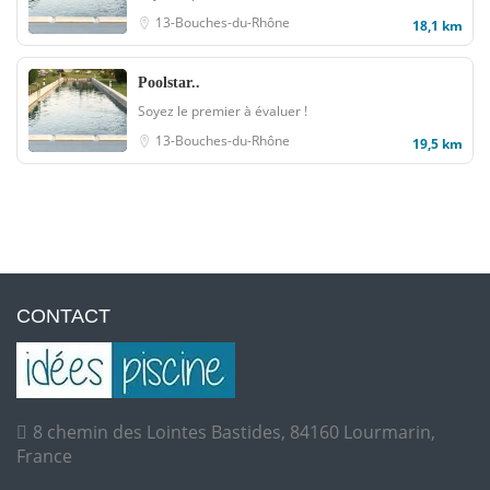
13-Bouches-du-Rhône
18,1 km
Poolstar..
Soyez le premier à évaluer !
13-Bouches-du-Rhône
19,5 km
CONTACT
8 chemin des Lointes Bastides, 84160 Lourmarin,
France