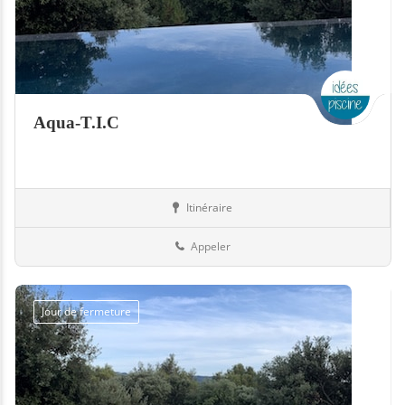
Aqua-T.I.C
Itinéraire
Piscines
94-Val-de-Marne
Appeler
Jour de fermeture