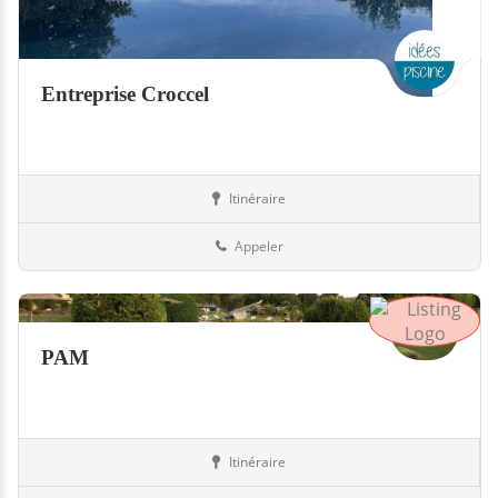
Entreprise Croccel
Itinéraire
Piscines
94-Val-de-Marne
Appeler
PAM
Itinéraire
Equipement
94-Val-de-Marne