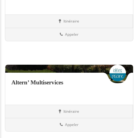
Itinéraire
Equipement
94-Val-de-Marne
Appeler
Altern’ Multiservices
Itinéraire
Piscines
94-Val-de-Marne
Appeler