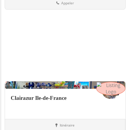
Appeler
Clairazur Ile-de-France
Itinéraire
Abris
94-Val-de-Marne