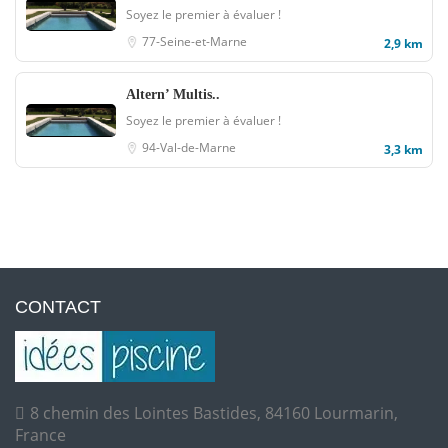
Soyez le premier à évaluer !
77-Seine-et-Marne
2,9 km
Altern’ Multis..
Soyez le premier à évaluer !
94-Val-de-Marne
3,3 km
CONTACT
8 chemin des Lointes Bastides, 84160 Lourmarin,
France