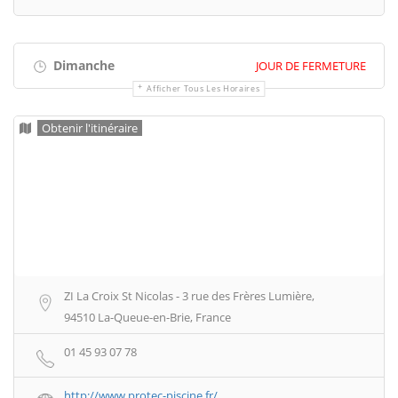
Dimanche
JOUR DE FERMETURE
Afficher Tous Les Horaires
Obtenir l'itinéraire
ZI La Croix St Nicolas - 3 rue des Frères Lumière,
94510 La-Queue-en-Brie, France
01 45 93 07 78
http://www.protec-piscine.fr/