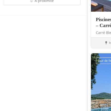
À proximité
Piscine
– Carr
Carré Bl
I
Abris
Jour de 
Sauvegarder