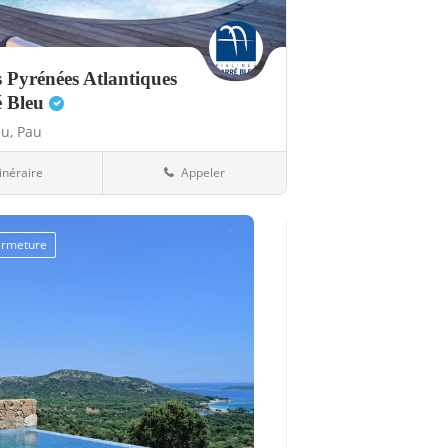
s Pyrénées Atlantiques
é Bleu
eu,
Pau
tinéraire
Appeler
64-Pyrénées-Atlantiques
fermeture