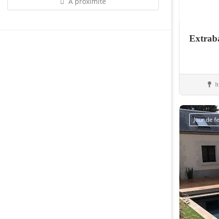
À proximité
Extrab
I
Equip
Jour de 
Sauvegarder