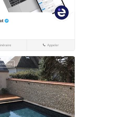
at
tinéraire
Appeler
ement
16-Charente
fermeture