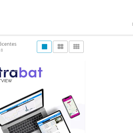
récentes
18
fermeture