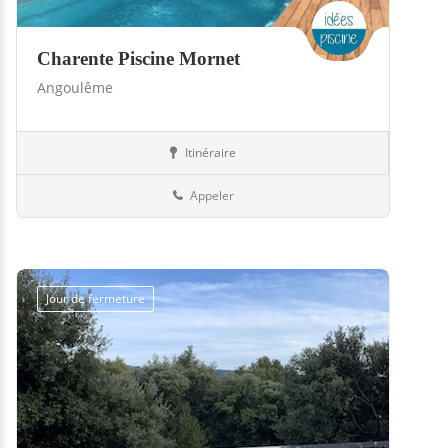
Charente Piscine Mornet
Angoulême
Itinéraire
Boutiques
16-Charente
Appeler
Jour de fermeture