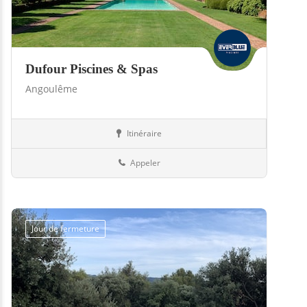
Dufour Piscines & Spas
Angoulême
Itinéraire
Abris
16-Charente
Appeler
Jour de fermeture