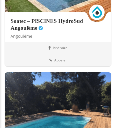
Soatec – PISCINES HydroSud
Angoulême
Angoulême
Itinéraire
Abris
16-Charente
Appeler