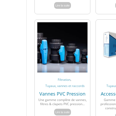
Lire la suite
,
Filtration
Tuyaux, vannes et raccords
Tuyaux
Vannes PVC Pression
Accesso
Une gamme complète de vannes,
Gamme d
filtres & clapets PVC pression...
profession
constru
Lire la suite