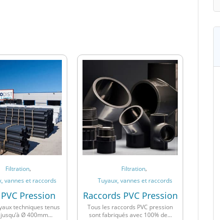
,
,
Filtration
Filtration
, vannes et raccords
Tuyaux, vannes et raccords
 PVC Pression
Raccords PVC Pression
yaux techniques tenus
Tous les raccords PVC pression
 jusqu’à Ø 400mm...
sont fabriqués avec 100% de...