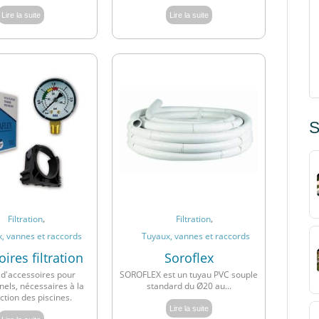
Lire la suite
Lire la suite
S
,
,
Filtration
Filtration
, vannes et raccords
Tuyaux, vannes et raccords
ires filtration
Soroflex
'accessoires pour
SOROFLEX est un tuyau PVC souple
nels, nécessaires à la
standard du Ø20 au...
ction des piscines.
Lire la suite