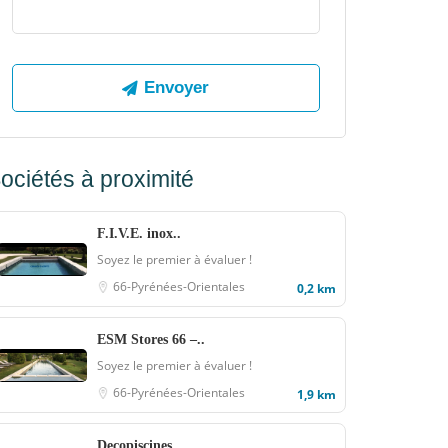
ociétés à proximité
F.I.V.E. inox..
Soyez le premier à évaluer !
66-Pyrénées-Orientales
0,2 km
ESM Stores 66 –..
Soyez le premier à évaluer !
66-Pyrénées-Orientales
1,9 km
Decopiscines..