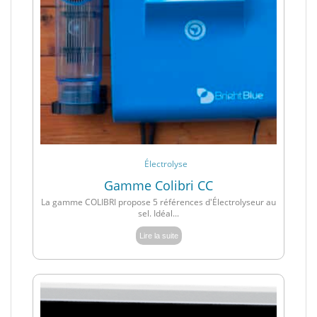
Électrolyse
Gamme Colibri CC
La gamme COLIBRI propose 5 références d'Électrolyseur au
sel. Idéal...
Lire la suite