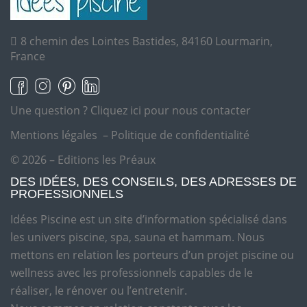
8 chemin des Lointes Bastides, 84160 Lourmarin,
France
Une question ?
Cliquez ici pour nous contacter
Mentions légales
–
Politique de confidentialité
© 2026 – Editions les Préaux
DES IDÉES, DES CONSEILS, DES ADRESSES DE
PROFESSIONNELS
Idées Piscine est un site d’information spécialisé dans
les univers piscine, spa, sauna et hammam. Nous
mettons en relation les porteurs d’un projet piscine ou
wellness avec les professionnels capables de le
réaliser, le rénover ou l’entretenir.