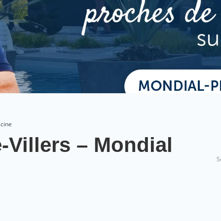
scine
-Villers – Mondial
S