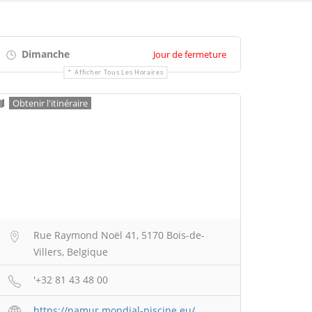
Dimanche
Jour de fermeture
Afficher Tous Les Horaires
Obtenir l'itinéraire
Rue Raymond Noël 41, 5170 Bois-de-
Villers, Belgique
'+32 81 43 48 00
https://namur.mondial-piscine.eu/