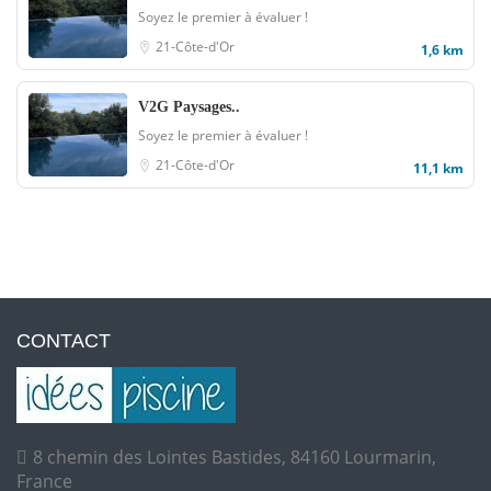
Soyez le premier à évaluer !
21-Côte-d'Or
1,6 km
V2G Paysages..
Soyez le premier à évaluer !
21-Côte-d'Or
11,1 km
CONTACT
8 chemin des Lointes Bastides, 84160 Lourmarin,
France