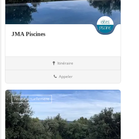
JMA Piscines
Itinéraire
Piscines
50-Manche
Appeler
Fermé actuellement