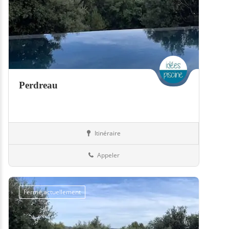
Perdreau
Itinéraire
Boutiques
50-Manche
Appeler
Fermé actuellement