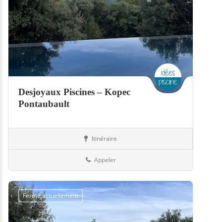
Desjoyaux Piscines – Kopec
Pontaubault
Itinéraire
Abris
50-Manche
Appeler
Fermé actuellement