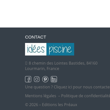
CONTACT
8 chemin des Lointes Bastides, 84160
Lourmarin, France
Une question ?
Cliquez ici pour nous contacte
Mentions légales
–
Politique de confidentialit
© 2026 – Editions les Préaux