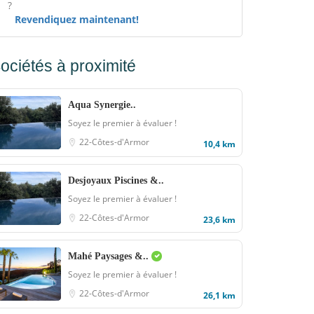
?
Revendiquez maintenant!
ociétés à proximité
Aqua Synergie..
Soyez le premier à évaluer !
22-Côtes-d'Armor
10,4 km
Desjoyaux Piscines &..
Soyez le premier à évaluer !
22-Côtes-d'Armor
23,6 km
Mahé Paysages &..
Soyez le premier à évaluer !
22-Côtes-d'Armor
26,1 km