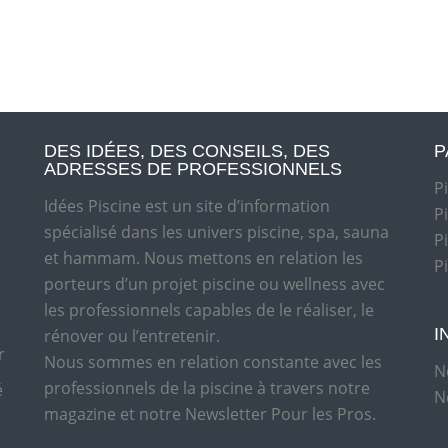
DES IDÉES, DES CONSEILS, DES
P
ADRESSES DE PROFESSIONNELS
P
Idées Piscine est un site d’information
P
spécialisé dans les univers piscine, spa, sauna
P
et hammam. Nous mettons en relation les
P
porteurs d’un projet piscine ou wellness avec
les professionnels capables de le réaliser, le
I
rénover ou l’entretenir.
r
Nous sommes en relation constante avec les
N
professionnels de la piscine à travers notre
é
N
magazine et notre Newsletter Pour les Pros.