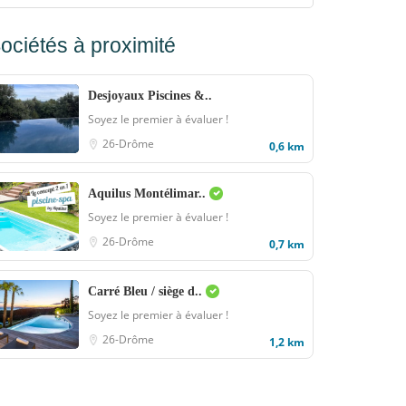
ociétés à proximité
Desjoyaux Piscines &..
Soyez le premier à évaluer !
26-Drôme
0,6 km
Aquilus Montélimar..
Soyez le premier à évaluer !
26-Drôme
0,7 km
Carré Bleu / siège d..
Soyez le premier à évaluer !
26-Drôme
1,2 km