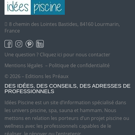
8 chemin des Lointes Bastides, 84160 Lourmarin,
France
Une question ?
Cliquez ici pour nous contacter
Mentions légales
–
Politique de confidentialité
© 2026 – Editions les Préaux
DES IDÉES, DES CONSEILS, DES ADRESSES DE
PROFESSIONNELS
Idées Piscine est un site d’information spécialisé dans
les univers piscine, spa, sauna et hammam. Nous
mettons en relation les porteurs d’un projet piscine ou
wellness avec les professionnels capables de le
réaliser, le rénover ou l’entretenir.