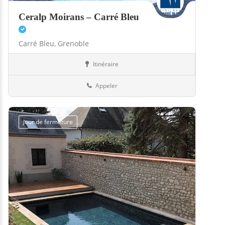
Ceralp Moirans – Carré Bleu
Carré Bleu,
Grenoble
Itinéraire
Hammams
38-Isère
Appeler
Jour de fermeture