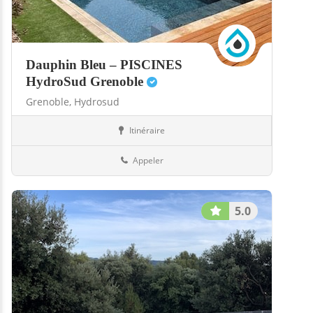
Dauphin Bleu – PISCINES
HydroSud Grenoble
Grenoble,
Hydrosud
Itinéraire
Abris
38-Isère
Appeler
5.0