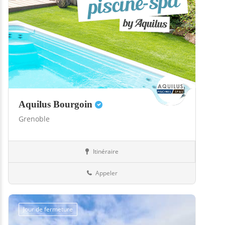
Aquilus Bourgoin
Grenoble
Itinéraire
Boutiques
38-Isère
Appeler
Jour de fermeture