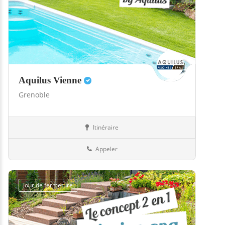
Aquilus Vienne
Grenoble
Itinéraire
Boutiques
38-Isère
Appeler
Jour de fermeture