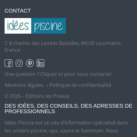
CONTACT
8 chemin des Lointes Bastides, 84160 Lourmarin,
France
Une question ?
Cliquez ici pour nous contacter
Mentions légales
–
Politique de confidentialité
© 2026 – Editions les Préaux
DES IDÉES, DES CONSEILS, DES ADRESSES DE
PROFESSIONNELS
Idées Piscine est un site d’information spécialisé dans
les univers piscine, spa, sauna et hammam. Nous