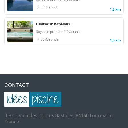
33-Gironde
1,3 km
Clairazur Bordeaux..
Soyez le premier à évaluer !
33-Gironde
1,5 km
CONTACT
8 chemin des Lointes Bastides, 84160 Lourmarin,
France