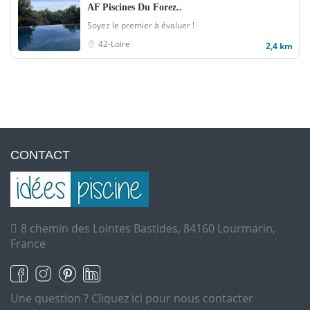
AF Piscines Du Forez..
Soyez le premier à évaluer !
42-Loire
2,4 km
CONTACT
8 chemin des Lointes Bastides, 84160 Lourmarin,
France
Une question ?
Cliquez ici pour nous contacter