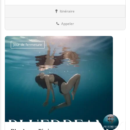
Itinéraire
Piscines
13-Bouches-du-Rhône
Appeler
Jour de fermeture