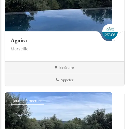
Agoira
Marseille
Itinéraire
Piscines
13-Bouches-du-Rhône
Appeler
Jour de fermeture