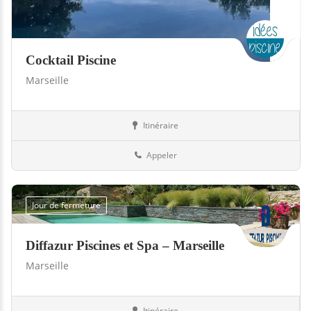
Cocktail Piscine
Marseille
Itinéraire
Piscines
13-Bouches-du-Rhône
Appeler
Jour de fermeture
Diffazur Piscines et Spa – Marseille
Marseille
Itinéraire