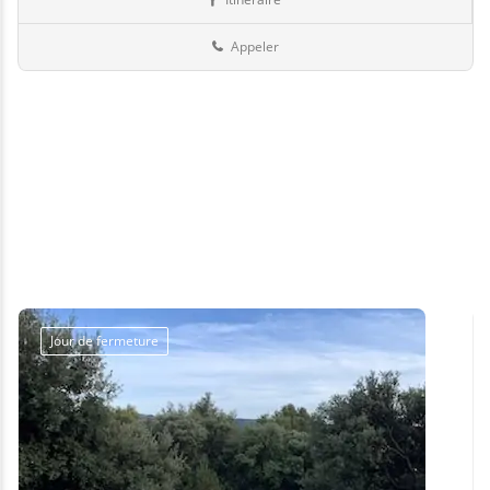
Piscines
13-Bouches-du-Rhône
Appeler
Jour de fermeture