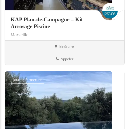
KAP Plan-de-Campagne – Kit
Arrosage Piscine
Marseille
5.0
Itinéraire
Boutiques
13-Bouches-du-Rhône
Appeler
Jour de fermeture