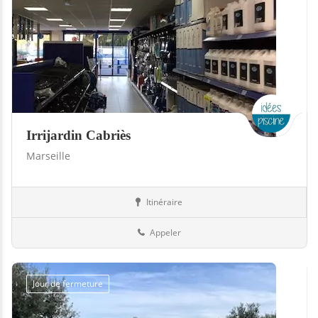
Irrijardin Cabriès
Marseille
Itinéraire
Boutiques
13-Bouches-du-Rhône
Appeler
Jour de fermeture