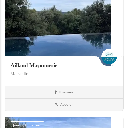
Aillaud Maçonnerie
Marseille
Itinéraire
Piscines
13-Bouches-du-Rhône
Appeler
Jour de fermeture