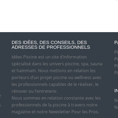
DES IDÉES, DES CONSEILS, DES
P
ADRESSES DE PROFESSIONNELS
P
Idées Piscine est un site d’information
P
spécialisé dans les univers piscine, spa, sauna
P
et hammam. Nous mettons en relation les
P
porteurs d’un projet piscine ou wellness avec
les professionnels capables de le réaliser, le
I
rénover ou l’entretenir.
r
Nous sommes en relation constante avec les
N
professionnels de la piscine à travers notre
é
N
magazine et notre Newsletter Pour les Pros.