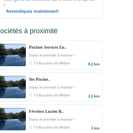
?
Revendiquez maintenant!
ociétés à proximité
Piscines Services En..
Soyez le premier à évaluer !
13-Bouches-du-Rhône
0,2 km
Yes Piscine..
Soyez le premier à évaluer !
13-Bouches-du-Rhône
2,2 km
Févriéro Lucien R..
Soyez le premier à évaluer !
13-Bouches-du-Rhône
3 km