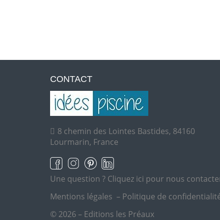
CONTACT
8 chemin des Lointes Bastides, 84160
Lourmarin, France
Une question ?
Cliquez ici pour nous contacte
Mentions légales
–
Politique de confidentialit
© 2026 – Editions les Préaux