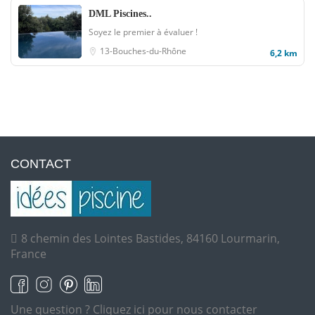
DML Piscines..
Soyez le premier à évaluer !
13-Bouches-du-Rhône
6,2 km
CONTACT
8 chemin des Lointes Bastides, 84160 Lourmarin,
France
Une question ?
Cliquez ici pour nous contacter