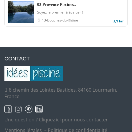
02 Provence Piscines..
Soyez le premier à évaluer !
13-Bouches-du-Rhône
3,1 km
CONTACT
8 chemin des Lointes Bastides, 84160 Lourmarin,
France
Une question ?
Cliquez ici pour nous contacter
Mentions légales
–
Politique de confidentialité