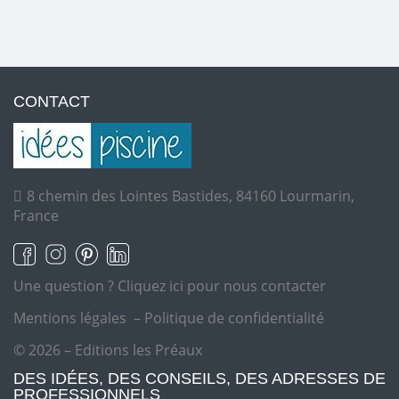
CONTACT
8 chemin des Lointes Bastides, 84160 Lourmarin,
France
Une question ?
Cliquez ici pour nous contacter
Mentions légales
–
Politique de confidentialité
© 2026 – Editions les Préaux
DES IDÉES, DES CONSEILS, DES ADRESSES DE
PROFESSIONNELS