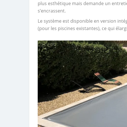
plus esthétique mais demande un entretien
s’encrassent.
Le système est disponible en version inté
(pour les piscines existantes), ce qui élar