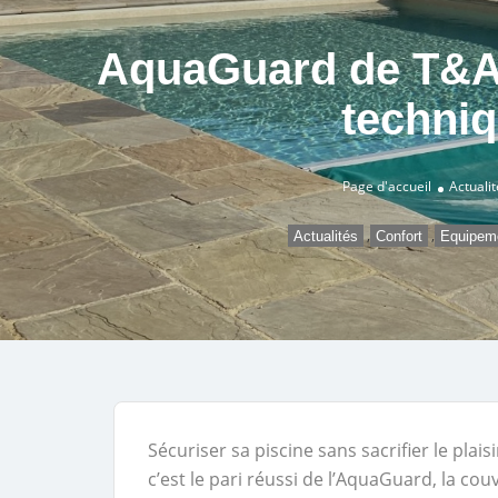
AquaGuard de T&A 
techniq
Page d'accueil
Actualit
,
,
Actualités
Confort
Equipem
Sécuriser sa piscine sans sacrifier le plais
c’est le pari réussi de l’AquaGuard, la c