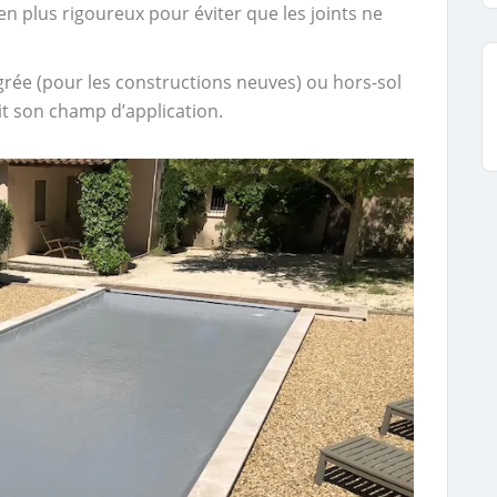
 plus rigoureux pour éviter que les joints ne
grée (pour les constructions neuves) ou hors-sol
git son champ d’application.