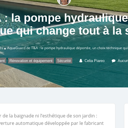
: la pompe hydraulique 
ue qui change tout à la 
és
AquaGuard de T&A : la pompe hydraulique déportée, un choix technique qui 
,
,
ent
Rénovation et équipement
Sécurité
Celia Piareo
Aucun
ir de la baignade ni l’esthétique de son jardin :
ouverture automatique développée par le fabricant