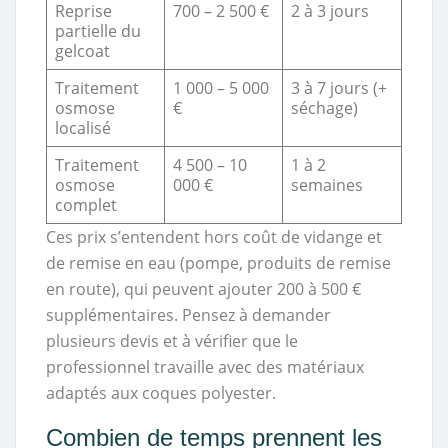
Reprise
700 – 2 500 €
2 à 3 jours
partielle du
gelcoat
Traitement
1 000 – 5 000
3 à 7 jours (+
osmose
€
séchage)
localisé
Traitement
4 500 – 10
1 à 2
osmose
000 €
semaines
complet
Ces prix s’entendent hors coût de vidange et
de remise en eau (pompe, produits de remise
en route), qui peuvent ajouter 200 à 500 €
supplémentaires. Pensez à demander
plusieurs devis et à vérifier que le
professionnel travaille avec des matériaux
adaptés aux coques polyester.
Combien de temps prennent les