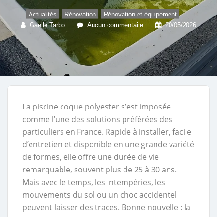
,
,
Actualités
Rénovation
Rénovation et équipement
Gaëlle Tarbo
Aucun commentaire
20/05/2026
La piscine coque polyester s’est imposée
comme l’une des solutions préférées des
particuliers en France. Rapide à installer, facile
d’entretien et disponible en une grande variété
de formes, elle offre une durée de vie
remarquable, souvent plus de 25 à 30 ans.
Mais avec le temps, les intempéries, les
mouvements du sol ou un choc accidentel
peuvent laisser des traces. Bonne nouvelle : la