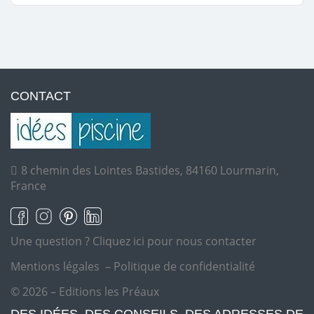
CONTACT
8 chemin des Lointes Bastides, 84160 Lourmarin,
France
Une question ?
Cliquez ici pour nous contacter
Mentions légales
–
Politique de confidentialité
© 2026 – Editions les Préaux