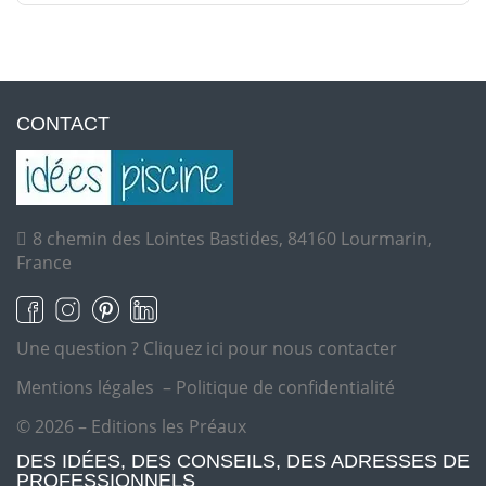
CONTACT
8 chemin des Lointes Bastides, 84160 Lourmarin,
France
Une question ?
Cliquez ici pour nous contacter
Mentions légales
–
Politique de confidentialité
© 2026 – Editions les Préaux
DES IDÉES, DES CONSEILS, DES ADRESSES DE
PROFESSIONNELS