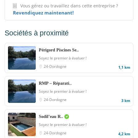
Vous gérez ou travaillez dans cette entreprise ?
Revendiquez maintenant!
Sociétés à proximité
Périgord Piscines Se..
Soyez le premier à évaluer !
24-Dordogne
1,1 km
RMP – Réparati..
Soyez le premier à évaluer !
24-Dordogne
3 km
Sodil’eau R..
Soyez le premier à évaluer !
24-Dordogne
4,2 km