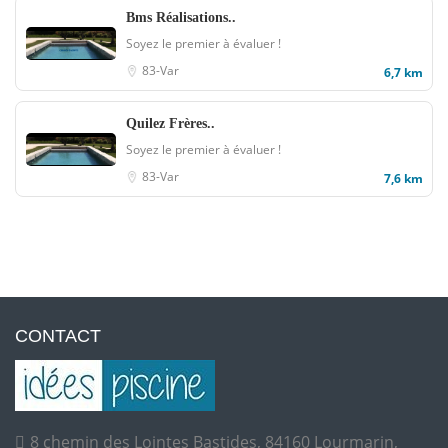
Bms Réalisations..
Soyez le premier à évaluer !
83-Var
6,7 km
Quilez Frères..
Soyez le premier à évaluer !
83-Var
7,6 km
CONTACT
8 chemin des Lointes Bastides, 84160 Lourmarin,