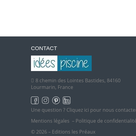
CONTACT
8 chemin des Lointes Bastides, 84160
Lourmarin, France
Une question ?
Cliquez ici pour nous contacte
Mentions légales
–
Politique de confidentialit
© 2026 – Editions les Préaux