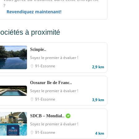
?
Revendiquez maintenant!
ociétés à proximité
Scinpie..
Soyez le premier à évaluer !
91-Essonne
2,9 km
Oceazur Ile de Franc..
Soyez le premier à évaluer !
91-Essonne
3,9 km
SDCB – Mondial..
Soyez le premier à évaluer !
91-Essonne
4 km