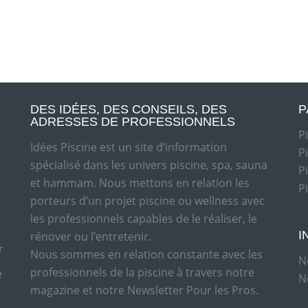
DES IDÉES, DES CONSEILS, DES
P
ADRESSES DE PROFESSIONNELS
P
Idées Piscine est un site d’information
P
spécialisé dans les univers piscine, spa, sauna
P
et hammam. Nous mettons en relation les
P
porteurs d’un projet piscine ou wellness avec
les professionnels capables de le réaliser, le
I
rénover ou l’entretenir.
r
Nous sommes en relation constante avec les
N
professionnels de la piscine à travers notre
é
N
magazine et notre Newsletter Pour les Pros.