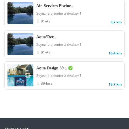
Ain Services Piscine..
Soyez le premier à évaluer !
01-Ain
8,7 km
Aqua’Rev..
Soyez le premier à évaluer !
01-Ain
16,4 km
Aqua Design 39 ̵..
Soyez le premier à évaluer !
39-Jura
18,7 km