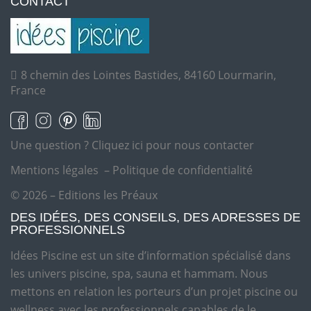
CONTACT
8 chemin des Lointes Bastides, 84160 Lourmarin,
France
Une question ?
Cliquez ici pour nous contacter
Mentions légales
–
Politique de confidentialité
© 2026 – Editions les Préaux
DES IDÉES, DES CONSEILS, DES ADRESSES DE
PROFESSIONNELS
Idées Piscine est un site d’information spécialisé dans
les univers piscine, spa, sauna et hammam. Nous
mettons en relation les porteurs d’un projet piscine ou
wellness avec les professionnels capables de le