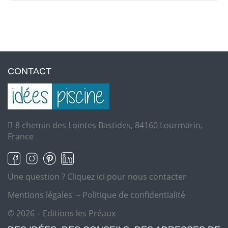
CONTACT
8 chemin des Lointes Bastides, 84160 Lourmarin,
France
Une question ?
Cliquez ici pour nous contacter
Mentions légales
–
Politique de confidentialité
© 2026 – Editions les Préaux