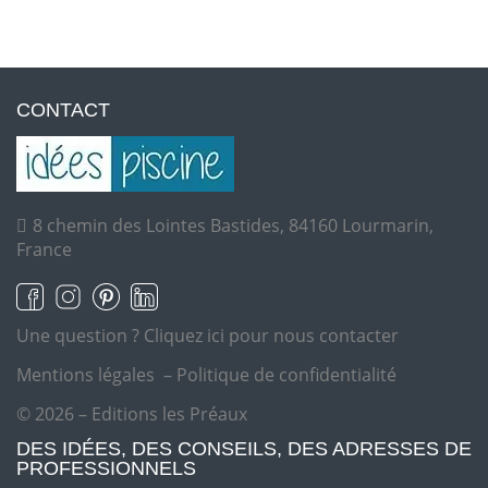
CONTACT
8 chemin des Lointes Bastides, 84160 Lourmarin,
France
Une question ?
Cliquez ici pour nous contacter
Mentions légales
–
Politique de confidentialité
© 2026 – Editions les Préaux
DES IDÉES, DES CONSEILS, DES ADRESSES DE
PROFESSIONNELS