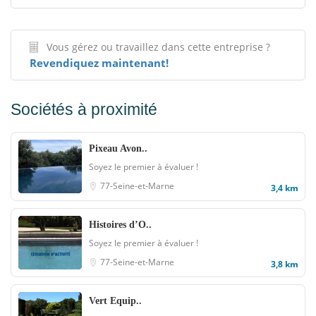
Vous gérez ou travaillez dans cette entreprise ?
Revendiquez maintenant!
Sociétés à proximité
Pixeau Avon..
Soyez le premier à évaluer !
77-Seine-et-Marne
3,4 km
Histoires d’O..
Soyez le premier à évaluer !
77-Seine-et-Marne
3,8 km
Vert Equip..