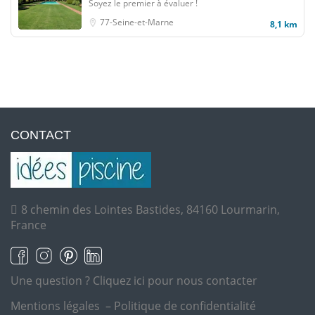
Soyez le premier à évaluer !
77-Seine-et-Marne
8,1 km
CONTACT
8 chemin des Lointes Bastides, 84160 Lourmarin,
France
Une question ?
Cliquez ici pour nous contacter
Mentions légales
–
Politique de confidentialité