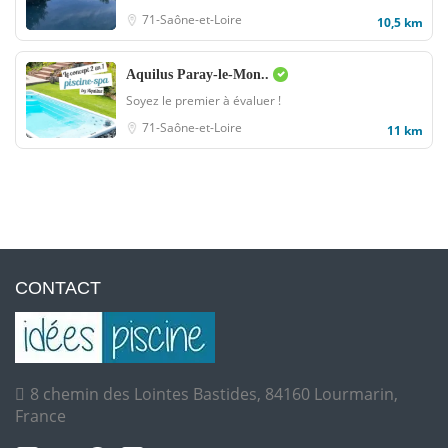
71-Saône-et-Loire
10,5 km
Aquilus Paray-le-Mon..
Soyez le premier à évaluer !
71-Saône-et-Loire
11 km
CONTACT
8 chemin des Lointes Bastides, 84160 Lourmarin,
France