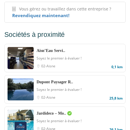
Vous gérez ou travaillez dans cette entreprise ?
Revendiquez maintenant!
Sociétés à proximité
Aisn’Eau Servi..
Soyez le premier à évaluer !
02-Aisne
0,1 km
Dupont Paysager R..
Soyez le premier à évaluer !
02-Aisne
25,8 km
Jardideco – Mo..
Soyez le premier à évaluer !
02-Aisne
26,1 km