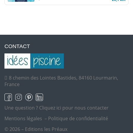
CONTACT
8 chemin des Lointes Bastides, 84160 Lourmarin,
France
Une question ?
Cliquez ici pour nous contacter
Mentions légales
–
Politique de confidentialité
© 2026 – Editions les Préaux