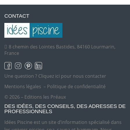
CONTACT
8 chemin des Lointes Bastides, 84160 Lourmarin,
France
Une question ?
Cliquez ici pour nous contacter
Mentions légales
–
Politique de confidentialité
© 2026 – Editions les Préaux
DES IDÉES, DES CONSEILS, DES ADRESSES DE
PROFESSIONNELS
Idées Piscine est un site d’information spécialisé dans
les univers piscine, spa, sauna et hammam. Nous