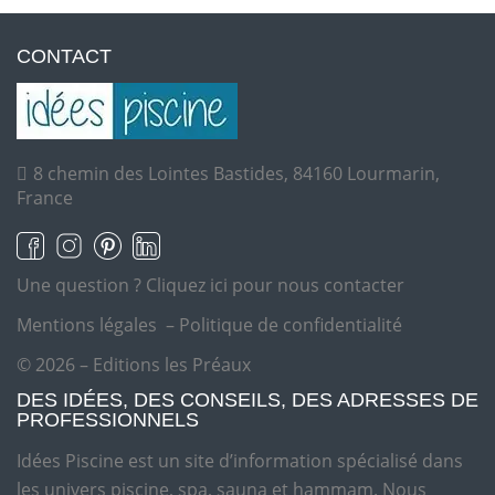
CONTACT
8 chemin des Lointes Bastides, 84160 Lourmarin,
France
Une question ?
Cliquez ici pour nous contacter
Mentions légales
–
Politique de confidentialité
© 2026 – Editions les Préaux
DES IDÉES, DES CONSEILS, DES ADRESSES DE
PROFESSIONNELS
Idées Piscine est un site d’information spécialisé dans
les univers piscine, spa, sauna et hammam. Nous