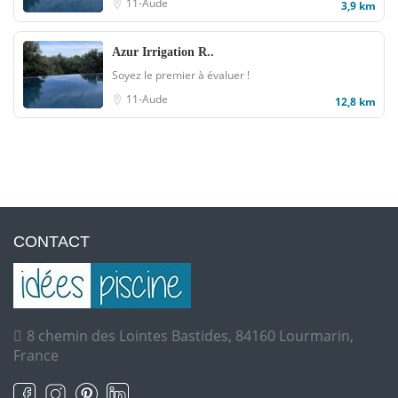
11-Aude
3,9 km
Azur Irrigation R..
Soyez le premier à évaluer !
11-Aude
12,8 km
CONTACT
8 chemin des Lointes Bastides, 84160 Lourmarin,
France