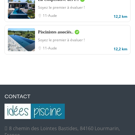
Soyez le premier à évaluer !
11-Aude
12,2 km
Piscinistes associés..
Soyez le premier à évaluer !
11-Aude
12,2 km
CONTACT
8 chemin des Lointes Bastides, 84160 Lourmarin,