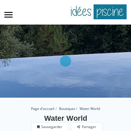
Page d'accueil
Boutiques
Water World
Water World
Sauvegarder
Partager