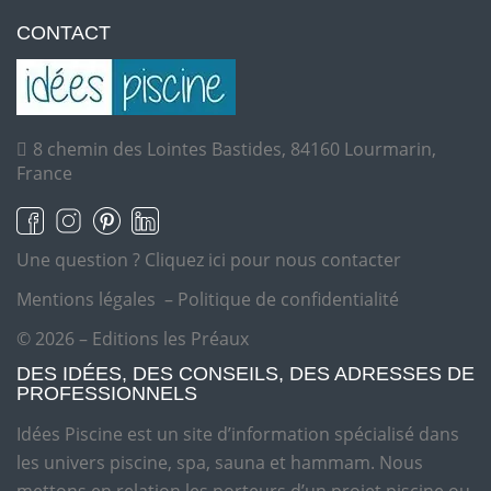
CONTACT
8 chemin des Lointes Bastides, 84160 Lourmarin,
France
Une question ?
Cliquez ici pour nous contacter
Mentions légales
–
Politique de confidentialité
© 2026 – Editions les Préaux
DES IDÉES, DES CONSEILS, DES ADRESSES DE
PROFESSIONNELS
Idées Piscine est un site d’information spécialisé dans
les univers piscine, spa, sauna et hammam. Nous