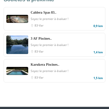
Caldera Spas 83..
Soyez le premier à évaluer !
83-Var
0,9 km
3 AF Piscines..
Soyez le premier à évaluer !
83-Var
1,4 km
Karukera Piscines..
Soyez le premier à évaluer !
83-Var
1,5 km